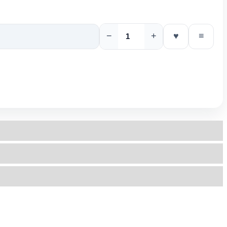
−
+
♥
≡