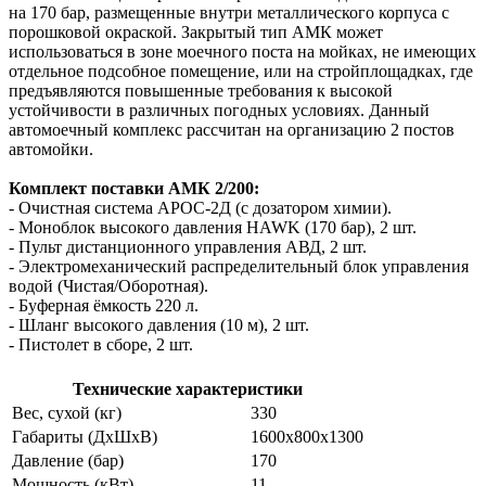
на 170 бар, размещенные внутри металлического корпуса с
порошковой окраской. Закрытый тип АМК может
использоваться в зоне моечного поста на мойках, не имеющих
отдельное подсобное помещение, или на стройплощадках, где
предъявляются повышенные требования к высокой
устойчивости в различных погодных условиях. Данный
автомоечный комплекс рассчитан на организацию 2 постов
автомойки.
Комплект поставки АМК 2/200:
- Очистная система АРОС-2Д (с дозатором химии).
- Моноблок высокого давления
HAWK
(170 бар), 2 шт.
- Пульт дистанционного управления АВД, 2 шт.
- Электромеханический распределительный блок управления
водой (Чистая/Оборотная).
- Буферная ёмкость 220 л.
- Шланг высокого давления (10 м), 2 шт.
- Пистолет в сборе, 2 шт.
Технические характеристики
Вес, сухой (кг)
330
Габариты (ДxШxВ)
1600х800х1300
Давление (бар)
170
Мощность (кВт)
11